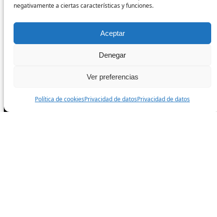
negativamente a ciertas características y funciones.
Condiciones de venta
Aceptar
Síguenos
Denegar
Ver preferencias
Facebook
Política de cookies
Privacidad de datos
Privacidad de datos
Instagram
TikTok
Todos los derechos reservados.