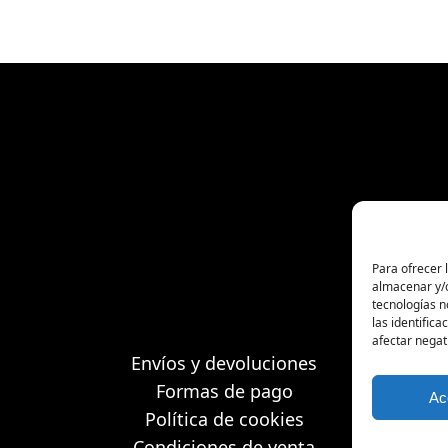
Para ofrecer 
almacenar y/o
tecnologías 
las identifica
afectar negat
Envíos y devoluciones
Formas de pago
Ac
Política de cookies
Condiciones de venta