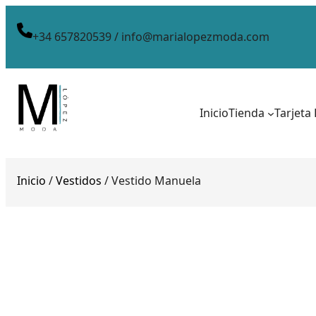
+34 657820539 / info@marialopezmoda.com
Inicio
Tienda
Tarjeta
Inicio
/
Vestidos
/ Vestido Manuela