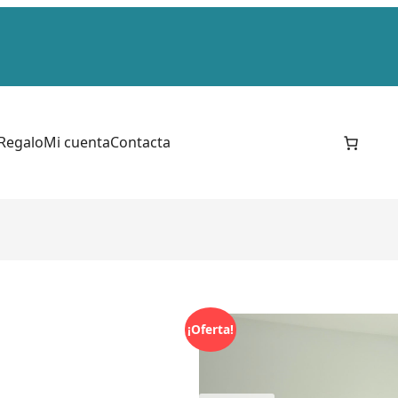
 Regalo
Mi cuenta
Contacta
¡Oferta!