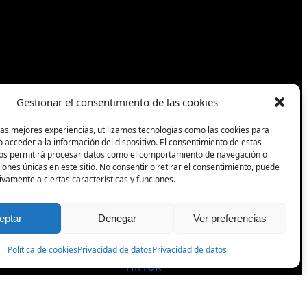
Gestionar el consentimiento de las cookies
las mejores experiencias, utilizamos tecnologías como las cookies para
Síguenos
 acceder a la información del dispositivo. El consentimiento de estas
nos permitirá procesar datos como el comportamiento de navegación o
ciones únicas en este sitio. No consentir o retirar el consentimiento, puede
Facebook
ivamente a ciertas características y funciones.
eptar
Denegar
Ver preferencias
Instagram
Política de cookies
Privacidad de datos
Privacidad de datos
TikTok