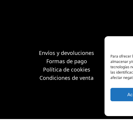
Envíos y devoluciones
Para ofrecer 
Formas de pago
almacenar y/o
tecnologías 
Política de cookies
las identifica
Condiciones de venta
afectar negat
Ac