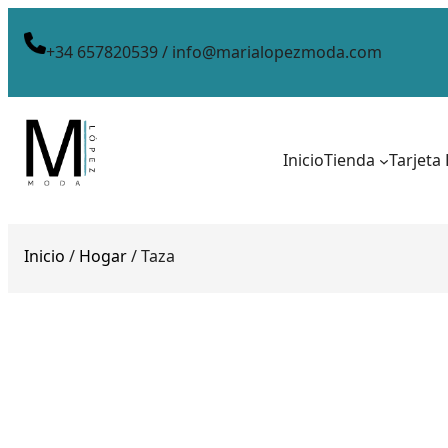
+34 657820539 / info@marialopezmoda.com
Inicio
Tienda
Tarjeta
Inicio
/
Hogar
/ Taza