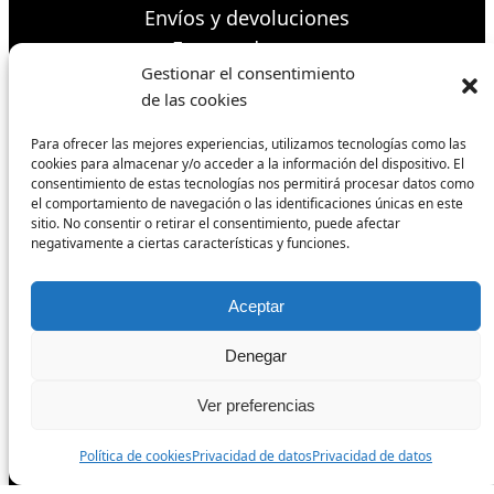
Envíos y devoluciones
Formas de pago
Gestionar el consentimiento
Política de cookies
de las cookies
Condiciones de venta
Para ofrecer las mejores experiencias, utilizamos tecnologías como las
cookies para almacenar y/o acceder a la información del dispositivo. El
Síguenos
consentimiento de estas tecnologías nos permitirá procesar datos como
el comportamiento de navegación o las identificaciones únicas en este
sitio. No consentir o retirar el consentimiento, puede afectar
negativamente a ciertas características y funciones.
Facebook
Aceptar
Instagram
Denegar
TikTok
Ver preferencias
Política de cookies
Privacidad de datos
Privacidad de datos
Todos los derechos reservados.