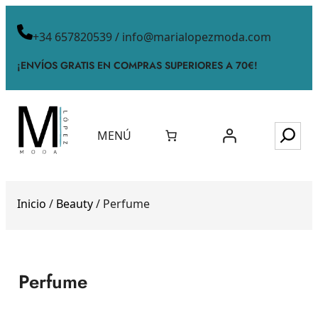
+34 657820539 / info@marialopezmoda.com
¡ENVÍOS GRATIS EN COMPRAS SUPERIORES A 70€!
MENÚ
Inicio
/
Beauty
/ Perfume
Perfume