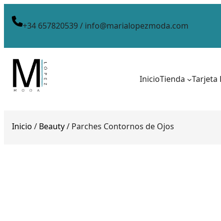
+34 657820539 / info@marialopezmoda.com
Inicio
Tienda
Tarjeta
Inicio
/
Beauty
/ Parches Contornos de Ojos