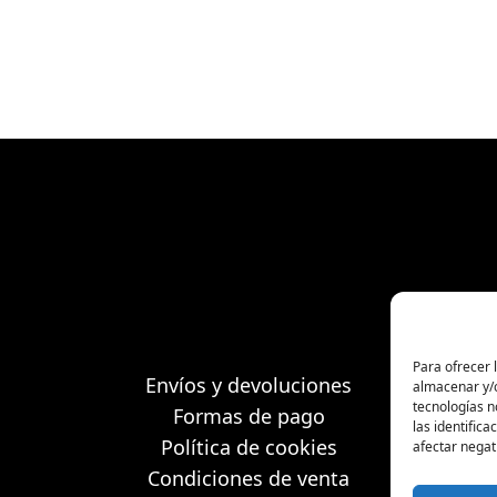
Para ofrecer 
Envíos y devoluciones
almacenar y/o
tecnologías 
Formas de pago
las identifica
Política de cookies
afectar negat
Condiciones de venta