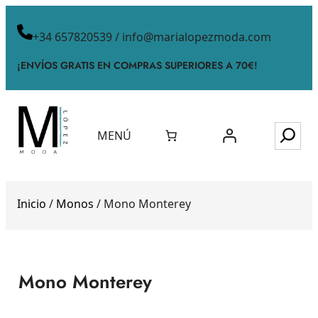
+34 657820539 / info@marialopezmoda.com
¡ENVÍOS GRATIS EN COMPRAS SUPERIORES A 70€!
MENÚ
Inicio
/
Monos
/ Mono Monterey
Mono Monterey