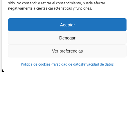
sitio. No consentir o retirar el consentimiento, puede afectar
Política de cookies
negativamente a ciertas características y funciones.
Condiciones de venta
Aceptar
Síguenos
Denegar
Ver preferencias
Facebook
Política de cookies
Privacidad de datos
Privacidad de datos
Instagram
TikTok
Todos los derechos reservados.