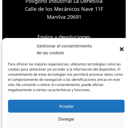
Polígono Industrial La Dehesilla
Calle de los Mecánicos Nave 11F
Manilva 29691
Envíos y devoluciones
Formas de pago
Gestionar el consentimiento
Política de cookies
de las cookies
Condiciones de venta
Para ofrecer las mejores experiencias, utilizamos tecnologías como las
cookies para almacenar y/o acceder a la información del dispositivo. El
consentimiento de estas tecnologías nos permitirá procesar datos como
el comportamiento de navegación o las identificaciones únicas en este
Síguenos
sitio. No consentir o retirar el consentimiento, puede afectar
negativamente a ciertas características y funciones.
Facebook
Aceptar
Instagram
Denegar