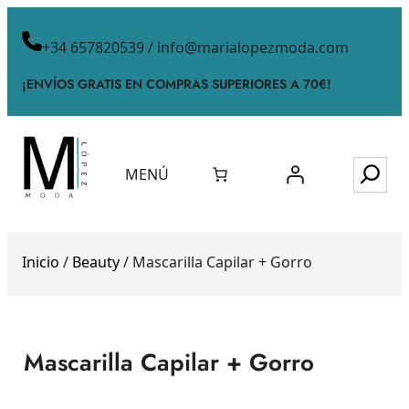
+34 657820539 / info@marialopezmoda.com
¡ENVÍOS GRATIS EN COMPRAS SUPERIORES A 70€!
MENÚ
Inicio
/
Beauty
/ Mascarilla Capilar + Gorro
Mascarilla Capilar + Gorro