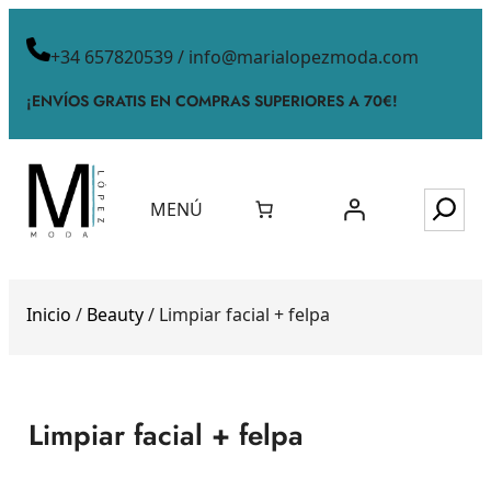
+34 657820539 / info@marialopezmoda.com
¡ENVÍOS GRATIS EN COMPRAS SUPERIORES A 70€!
MENÚ
Inicio
/
Beauty
/ Limpiar facial + felpa
Limpiar facial + felpa