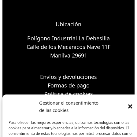
Ubicación
Polígono Industrial La Dehesilla
Calle de los Mecánicos Nave 11F
Manilva 29691
Envíos y devoluciones
Formas de pago
Política de cookies
Condiciones de venta
Gestionar el consentimiento
de las cookies
Para ofrecer las mejores experiencias, utilizamos tecnologías como las
Síguenos
cookies para almacenar y/o acceder a la información del dispositivo. El
consentimiento de estas tecnologías nos permitirá procesar datos como