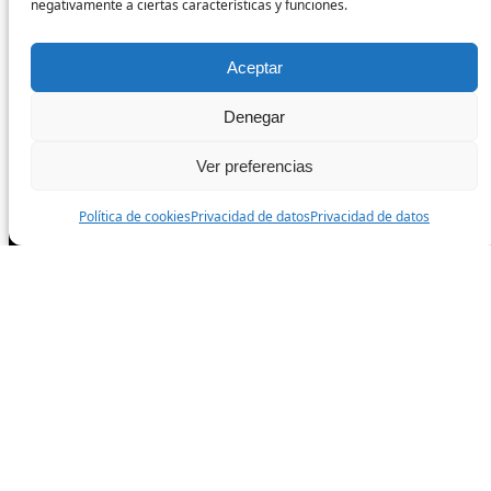
negativamente a ciertas características y funciones.
Condiciones de venta
Aceptar
Síguenos
Denegar
Facebook
Ver preferencias
Política de cookies
Privacidad de datos
Privacidad de datos
Instagram
TikTok
Todos los derechos reservados.