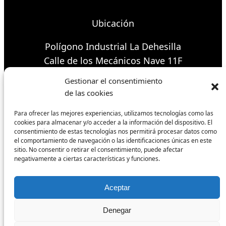
Ubicación
Polígono Industrial La Dehesilla
Calle de los Mecánicos Nave 11F
Manilva 29691
Gestionar el consentimiento
de las cookies
Envíos y devoluciones
Para ofrecer las mejores experiencias, utilizamos tecnologías como las
cookies para almacenar y/o acceder a la información del dispositivo. El
Formas de pago
consentimiento de estas tecnologías nos permitirá procesar datos como
Política de cookies
el comportamiento de navegación o las identificaciones únicas en este
sitio. No consentir o retirar el consentimiento, puede afectar
Condiciones de venta
negativamente a ciertas características y funciones.
Síguenos
Aceptar
Denegar
Facebook