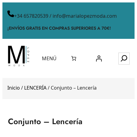
+34 657820539 / info@marialopezmoda.com
¡ENVÍOS GRATIS EN COMPRAS SUPERIORES A 70€!
MENÚ
Inicio
/
LENCERÍA
/ Conjunto – Lencería
Conjunto – Lencería