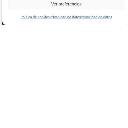
Ver preferencias
Instagram
Política de cookies
Privacidad de datos
Privacidad de datos
TikTok
Todos los derechos reservados.