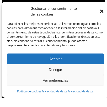
Polígono Industrial La Dehesilla
Gestionar el consentimiento
Calle de los Mecánicos Nave 11F
de las cookies
Manilva 29691
Para ofrecer las mejores experiencias, utilizamos tecnologías como las
cookies para almacenar y/o acceder a la información del dispositivo. El
consentimiento de estas tecnologías nos permitirá procesar datos como
el comportamiento de navegación o las identificaciones únicas en este
Envíos y devoluciones
sitio. No consentir o retirar el consentimiento, puede afectar
Formas de pago
negativamente a ciertas características y funciones.
Política de cookies
Condiciones de venta
Aceptar
Denegar
Síguenos
Ver preferencias
Facebook
Política de cookies
Privacidad de datos
Privacidad de datos
Instagram