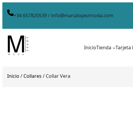
+34 657820539 / info@marialopezmoda.com
Inicio
Tienda
Tarjeta
Inicio
/
Collares
/ Collar Vera