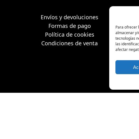
Envíos y devoluciones
Formas de pago
Para ofrecer 
almacenar y/o
Política de cookies
tecnologías 
Condiciones de venta
las identifica
afectar negat
Ac
Todos los derechos reservados.