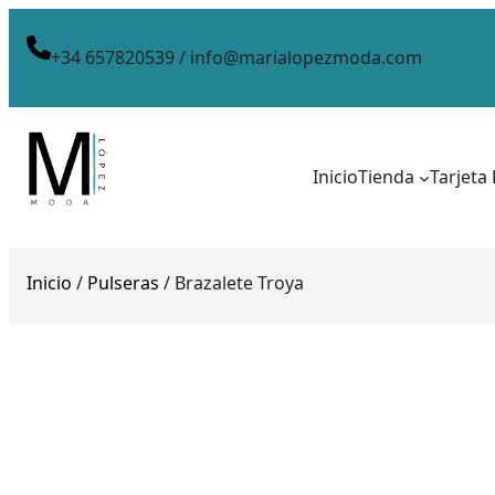
+34 657820539 / info@marialopezmoda.com
Inicio
Tienda
Tarjeta
Inicio
/
Pulseras
/ Brazalete Troya