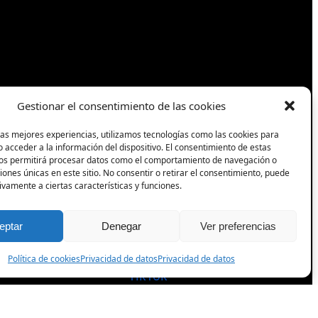
Gestionar el consentimiento de las cookies
las mejores experiencias, utilizamos tecnologías como las cookies para
Síguenos
 acceder a la información del dispositivo. El consentimiento de estas
nos permitirá procesar datos como el comportamiento de navegación o
ciones únicas en este sitio. No consentir o retirar el consentimiento, puede
Facebook
ivamente a ciertas características y funciones.
eptar
Denegar
Ver preferencias
Instagram
Política de cookies
Privacidad de datos
Privacidad de datos
TikTok