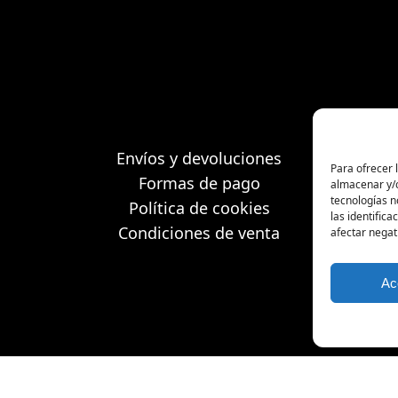
Envíos y devoluciones
Para ofrecer 
Formas de pago
almacenar y/o
tecnologías 
Política de cookies
las identifica
Condiciones de venta
afectar negat
Ac