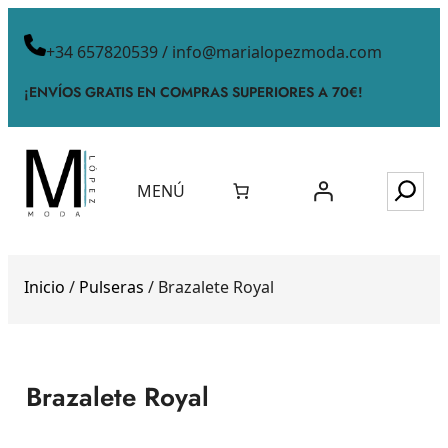
+34 657820539 / info@marialopezmoda.com
¡ENVÍOS GRATIS EN COMPRAS SUPERIORES A 70€!
MENÚ
Inicio
/
Pulseras
/ Brazalete Royal
Brazalete Royal