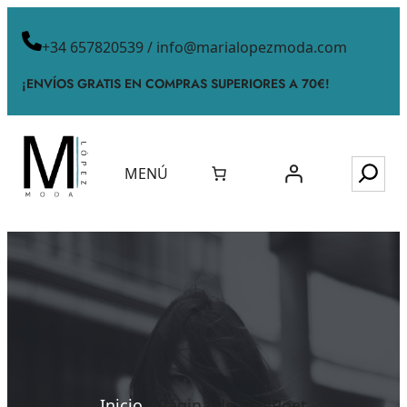
+34 657820539 / info@marialopezmoda.com
¡ENVÍOS GRATIS EN COMPRAS SUPERIORES A 70€!
MENÚ
Inicio
/ Página de MailPoet