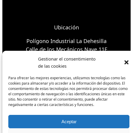
Ubicación
Polígono Industrial La Dehesilla
Calle de los Mecánicos Nave 11F
Manilva 29691
Gestionar el consentimiento
de las cookies
Envíos y devoluciones
Para ofrecer las mejores experiencias, utilizamos tecnologías como las
cookies para almacenar y/o acceder a la información del dispositivo. El
Formas de pago
consentimiento de estas tecnologías nos permitirá procesar datos como
el comportamiento de navegación o las identificaciones únicas en este
Política de cookies
sitio. No consentir o retirar el consentimiento, puede afectar
Condiciones de venta
negativamente a ciertas características y funciones.
Aceptar
Síguenos