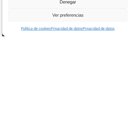
Denegar
Facebook
Ver preferencias
Instagram
Política de cookies
Privacidad de datos
Privacidad de datos
TikTok
Todos los derechos reservados.